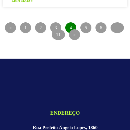
LEIA MAIS »
«
1
2
3
4
5
6
…
11
»
ENDEREÇO
Rua Prefeito Ângelo Lopes, 1860