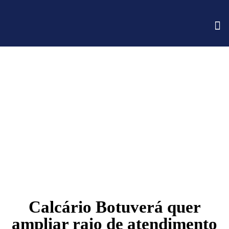
EV
FA
Calcário Botuverá quer
ampliar raio de atendimento