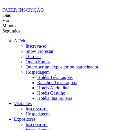
FAZER INSCRIÇÃO
Dias
Horas
Minutos
Segundos
A Feira
Inscreva-se!
Show Florestal
O Local
Quem Somos
Quero ser um expositor ou patrocinador
Hospedagem
Hotéis Três Lagoas
Ranchos Três Lagoas
Hotéis Andradina
Hotéis Castilho
Hotéis Ilha Solteira
Visitantes
Inscreva-se!
Hospedagem
Expositores
Inscreva-se!
Hospedagem